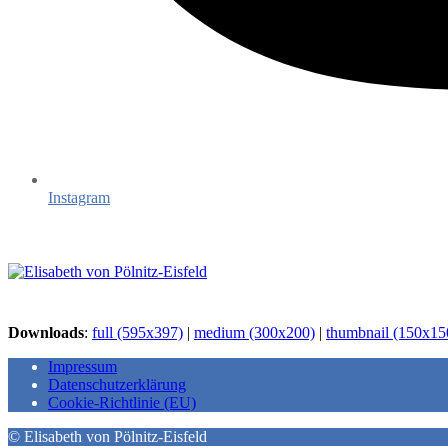
Instagram
Downloads
:
full (595x397)
|
medium (300x200)
|
thumbnail (150x15
Impressum
Datenschutzerklärung
Cookie-Richtlinie (EU)
© Elisabeth von Pölnitz-Eisfeld