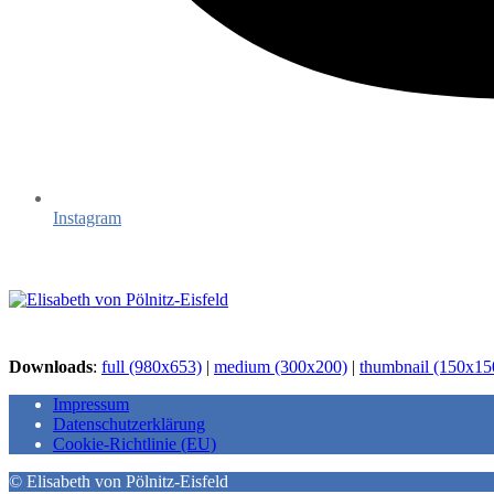
Instagram
Downloads
:
full (980x653)
|
medium (300x200)
|
thumbnail (150x15
Impressum
Datenschutzerklärung
Cookie-Richtlinie (EU)
© Elisabeth von Pölnitz-Eisfeld