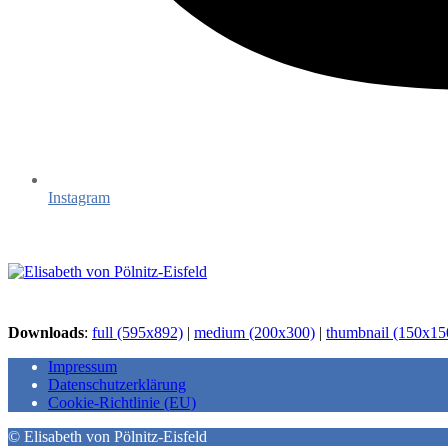
Instagram
Downloads
:
full (595x892)
|
medium (200x300)
|
thumbnail (150x15
Impressum
Datenschutzerklärung
Cookie-Richtlinie (EU)
© Elisabeth von Pölnitz-Eisfeld