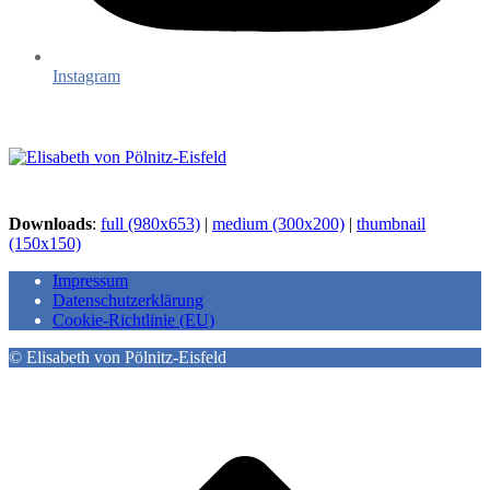
Instagram
Downloads
:
full (980x653)
|
medium (300x200)
|
thumbnail
(150x150)
Impressum
Datenschutzerklärung
Cookie-Richtlinie (EU)
© Elisabeth von Pölnitz-Eisfeld